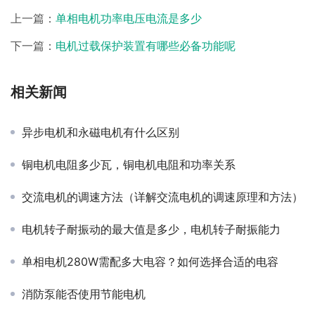
上一篇：
单相电机功率电压电流是多少
下一篇：
电机过载保护装置有哪些必备功能呢
相关新闻
异步电机和永磁电机有什么区别
铜电机电阻多少瓦，铜电机电阻和功率关系
交流电机的调速方法（详解交流电机的调速原理和方法）
电机转子耐振动的最大值是多少，电机转子耐振能力
单相电机280W需配多大电容？如何选择合适的电容
消防泵能否使用节能电机